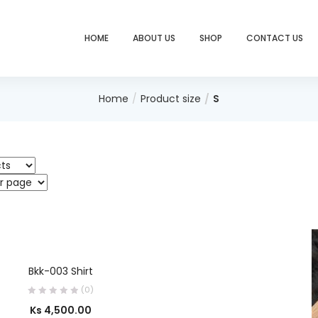
HOME
ABOUT US
SHOP
CONTACT US
Home
Product size
S
OUT OF
SELECT OPTIONS
STOCK
Bkk-003 Shirt
(0)
Ks
4,500.00