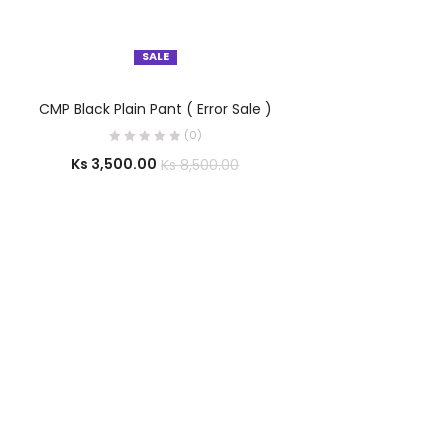
SALE
SELECT OPTIONS
CMP Black Plain Pant ( Error Sale )
(0)
Ks
3,500.00
Ks
8,500.00