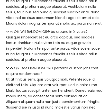
nunc feugiat ut. Maecenas faucibus tellus vitae tellus
sodales, ut pretium augue placerat. Vestibulum nulla
tellus, faucibus sed nunc a, suscipit suscipit ante. Nunc
vitae nisl ac risus accumsan blandit eget sit amet odio.
Mauris dolor magna, tempor at mollis ac, porta non erat.
Q5. Will RANDOM.ORG be around in X years?
Quisque imperdiet est eu arcu dapibus, sed sodales
lectus tincidunt. Nulla vitae felis eu augue gravida
imperdiet. Nullam tempor ante purus, vitae scelerisque
nunc feugiat ut. Maecenas faucibus tellus vitae tellus
sodales, ut pretium augue placerat.
Q6. Does RANDOM.ORG perform custom jobs that
require randomness?
Ut at finibus sem, quis volutpat nibh. Pellentesque id
eleifend felis. Aliquam erat volutpat. Sed in enim urna.
Morbi luctus suscipit ante non hendrerit. Donec euismod
mollis libero, eu consectetur sem consequat ac.
Aliquam aliquam nulla non justo condimentum fringilla.
Suspendisse in justo id nunc molestie varius non nec